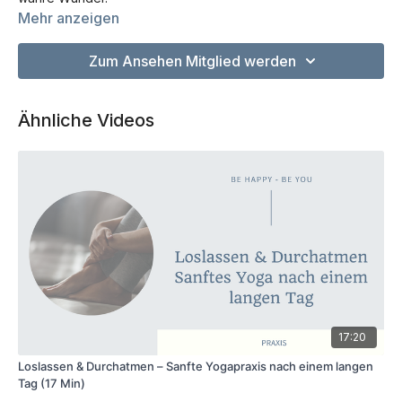
Mehr anzeigen
Zwischendrin gibts einen Herabschauenden Hund und zum
Abschluss darf auch SHAVASANA nicht fehlen.
Zum Ansehen Mitglied werden
Für Anfänger und/oder Menschen mit sehr geschlossenen
Hüften geeignet. Du brauchst ein großes Kissen oder ein
Ähnliche Videos
Yoga-Bolster und einen Hocker oder Stuhl.
Los gehts 🙏
17:20
Loslassen & Durchatmen – Sanfte Yogapraxis nach einem langen
Tag (17 Min)