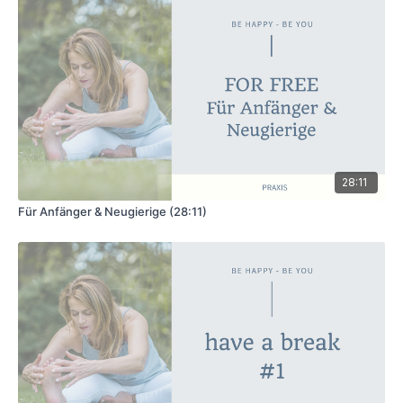
Kompass-Haltung - Surya Yantrasana
Cool-Down: Sitzen, liegen, twisten...
Shavasana
Für diese Klasse brauchst du zwei Yogablöcke und ein Tuch
oder eine dünne Decke.
Ich wünsche dir wieder viel Freude bei deiner Praxis - diese
Klasse ist nicht so schwer, wie du vielleicht denkst, wenn du
die Beschreibung liest... Probier es auch und genieß es....
🙏
28:11
Für Anfänger & Neugierige (28:11)