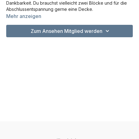
Dankbarkeit. Du brauchst vielleicht zwei Blöcke und für die
Abschlussentspannung gerne eine Decke.
Mehr anzeigen
In dieser kleinen, ruhigen Einheit üben wir folgende Asanas:
Zum Ansehen Mitglied werden
Kinderstellung
Katze Kuh
4-Fuß-Stand mit Beindehnung
Herabschauender Hund
Sphinx
Ausfallschritt einfach
Eidechse
Liegende Drehung
Shavasana